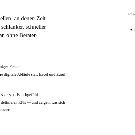
schn
ellen, an denen Zeit
chlanker, schneller
● 
ar, ohne Berater-
iger Fehler
re digitale Abläufe statt Excel und Zuruf.
sbar statt Bauchgefühl
 definieren KPIs — und zeigen, was sich
bessert.