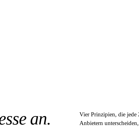
 zu, ordnen, und sagen
ehrlich,
wo sich Optimier
esse an.
Vier Prinzipien, die je
Anbietern unterscheiden,