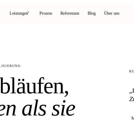
Leistungen
Prozess
Referenzen
Blog
Über uns
LISIERUNG
K
bläufen,
„
n als sie
Z