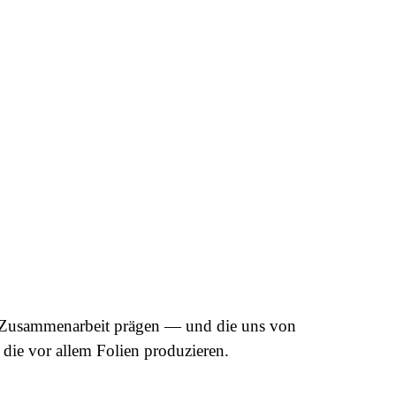
ung lohnt.
30-Min-Gespräch buchen →
de Zusammenarbeit prägen — und die uns von
 die vor allem Folien produzieren.