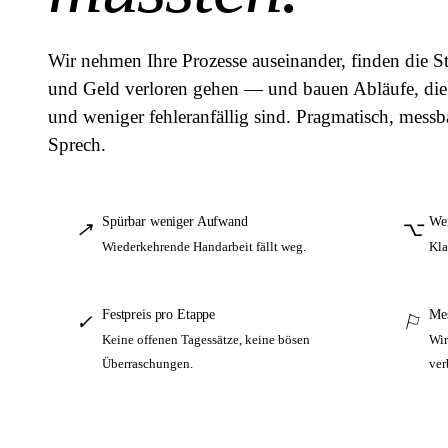
Wir nehmen Ihre Prozesse auseinander, finden die St
und Geld verloren gehen — und bauen Abläufe, die s
und weniger fehleranfällig sind. Pragmatisch, messb
Sprech.
Spürbar weniger Aufwand
Wen
↗
⌥
Wiederkehrende Handarbeit fällt weg.
Kla
Festpreis pro Etappe
Mes
✓
⚐
Keine offenen Tagessätze, keine bösen
Wir
Überraschungen.
ver