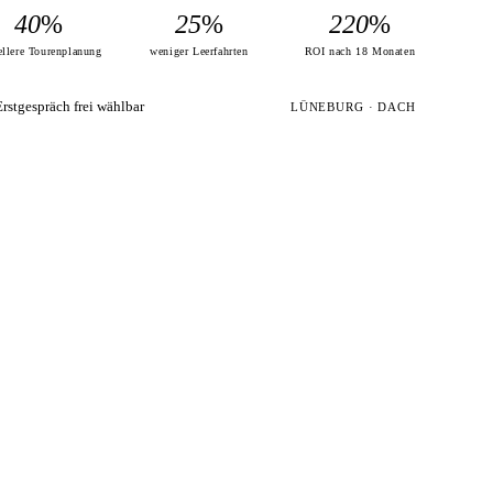
40
%
25
%
220
%
ellere Tourenplanung
weniger Leerfahrten
ROI nach 18 Monaten
Erstgespräch frei wählbar
LÜNEBURG · DACH