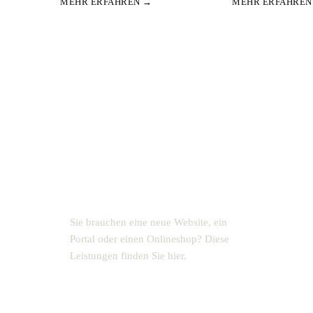
MEHR ERFAHREN →
MEHR ERFAHREN
AUCH EIN THEMA FÜR SIE?
Webentwicklung
&
Onlineshops
→
Sie brauchen eine neue Website, ein
Portal oder einen Onlineshop? Diese
Leistungen finden Sie hier.