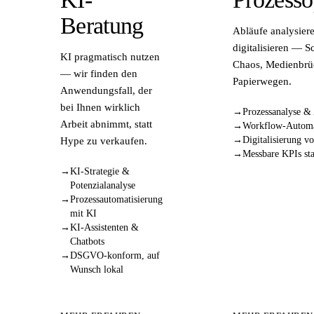
Beratung
Abläufe analysier
digitalisieren — S
KI pragmatisch nutzen
Chaos, Medienbrü
— wir finden den
Papierwegen.
Anwendungsfall, der
bei Ihnen wirklich
Prozessanalyse 
Arbeit abnimmt, statt
Workflow-Automa
Digitalisierung v
Hype zu verkaufen.
Messbare KPIs sta
KI-Strategie &
Potenzialanalyse
Prozessautomatisierung
mit KI
KI-Assistenten &
Chatbots
DSGVO-konform, auf
Wunsch lokal