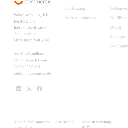
KI-Beratung
Webentwic
Webentwicklung, KI-
Prozessoptimierung
WordPress
Beratung und
Drupal
Individualsoftware für
den deutschen
Shopware
Mittelstand. Seit 2014.
WooComm
Am Alten Landhaus 1
21407 Deutsch Evern
04131 927 948 0
info@innocommerce.de
© 2026 InnoCommerce — Alle Rechte
Made in Lüneburg
vorbehalten.
🇩🇪