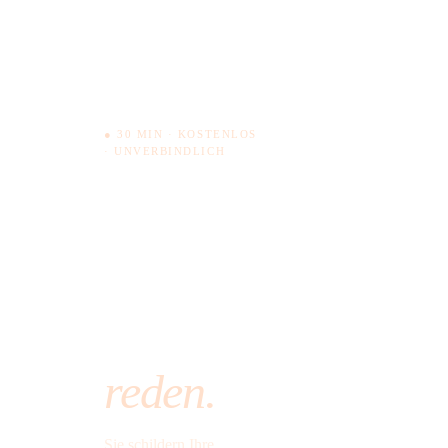
● 30 MIN · KOSTENLOS
· UNVERBINDLICH
Lassen
Sie uns
30
Minuten
Kostenloses Erst
reden.
Nachricht sch
Sie schildern Ihre