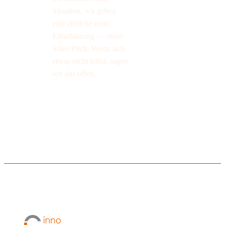
Situation, wir geben
eine ehrliche erste
Einschätzung — ohne
Sales-Pitch. Wenn sich
etwas nicht lohnt, sagen
wir das offen.
Digitalisierung
Leistungen