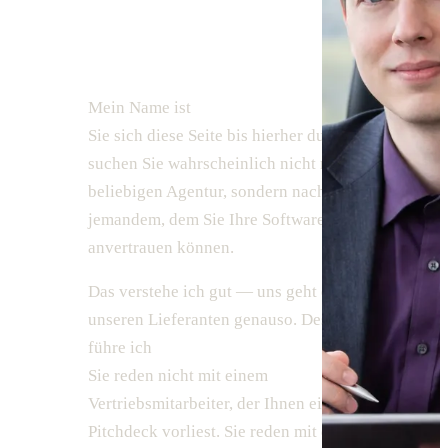
Gesicht.
Mein Name ist
Gunnar Beushausen
. Wenn
Sie sich diese Seite bis hierher durchlesen,
suchen Sie wahrscheinlich nicht nach einer
beliebigen Agentur, sondern nach
jemandem, dem Sie Ihre Software wirklich
anvertrauen können.
Das verstehe ich gut — uns geht es bei
unseren Lieferanten genauso. Deswegen
führe ich
jedes Erstgespräch persönlich
.
Sie reden nicht mit einem
Vertriebsmitarbeiter, der Ihnen ein
Pitchdeck vorliest. Sie reden mit dem, der