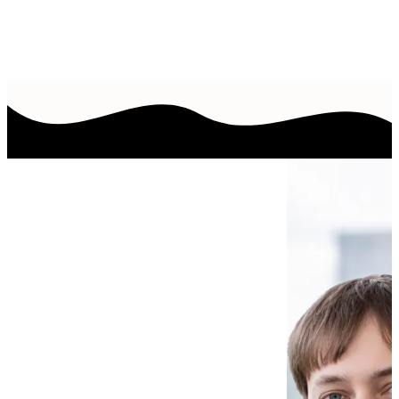
— EIN PAAR WORTE VOM GRÜNDER
Wenn Sie hier
landen, suchen
Sie meistens
nach
einem