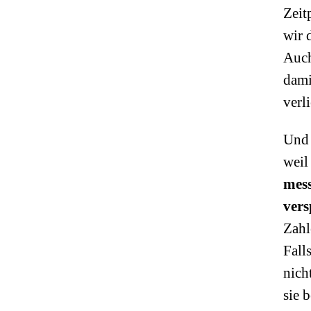
Zeit
wir 
Auch
dami
verli
Und 
weil
mess
vers
Zahl
Fall
nich
sie 