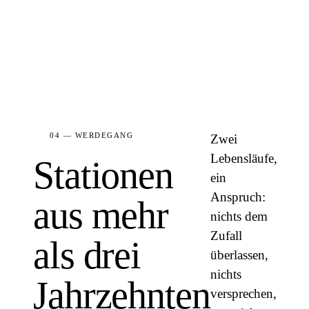
04 — WERDEGANG
Zwei
Lebensläufe,
Stationen
ein
Anspruch:
aus mehr
nichts dem
Zufall
als drei
überlassen,
nichts
Jahrzehnten
versprechen,