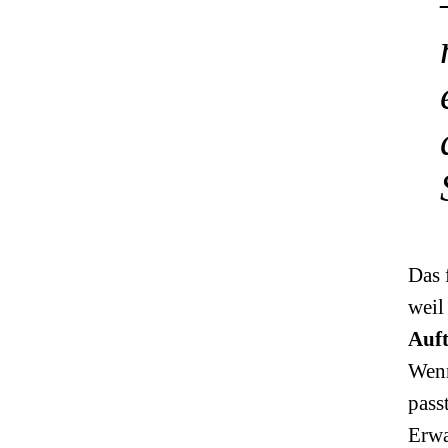
Das 
weil
Auf
Wenn
pass
Erwa