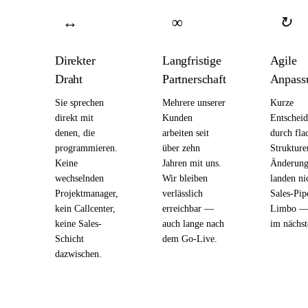
↔
∞
↻
Direkter
Langfristige
Agile
Draht
Partnerschaft
Anpass
Sie sprechen
Mehrere unserer
Kurze
direkt mit
Kunden
Entschei
denen, die
arbeiten seit
durch fla
programmieren.
über zehn
Strukture
Keine
Jahren mit uns.
Änderung
wechselnden
Wir bleiben
landen ni
Projektmanager,
verlässlich
Sales-Pip
kein Callcenter,
erreichbar —
Limbo — 
keine Sales-
auch lange nach
im nächst
Schicht
dem Go-Live.
dazwischen.