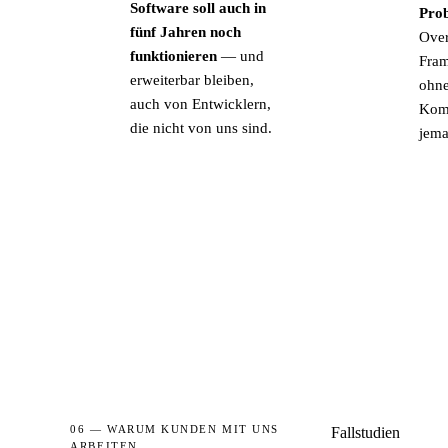
Software soll auch in
Prob
fünf Jahren noch
Over
funktionieren
— und
Fram
erweiterbar bleiben,
ohne
auch von Entwicklern,
Komp
die nicht von uns sind.
jema
06 — WARUM KUNDEN MIT UNS
Fallstudien
ARBEITEN