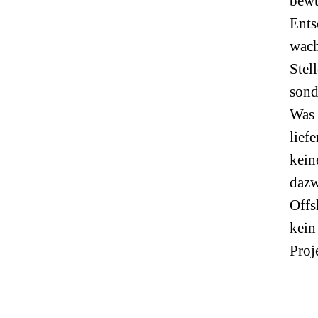
bewu
Ents
wach
Stel
sond
Was 
lief
kein
dazw
Offs
kein
Proje