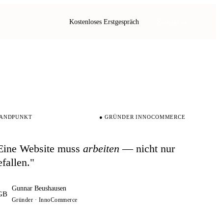
Kostenloses Erstgespräch
Kontakt →
TANDPUNKT
● GRÜNDER INNOCOMMERCE
Eine Website muss
arbeiten
— nicht nur
efallen."
Gunnar Beushausen
GB
Gründer · InnoCommerce