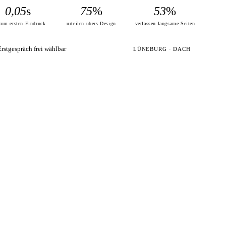
0,05
s
75
%
53
%
zum ersten Eindruck
urteilen übers Design
verlassen langsame Seiten
Erstgespräch frei wählbar
LÜNEBURG · DACH