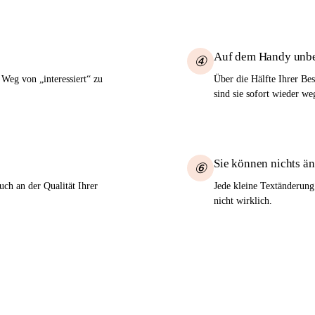
Auf dem Handy unb
④
Weg von „interessiert“ zu
Über die Hälfte Ihrer B
sind sie sofort wieder we
Sie können nichts ä
⑥
ch an der Qualität Ihrer
Jede kleine Textänderung
nicht wirklich.
 eine Website, die
für Sie arbeitet
— und sagen e