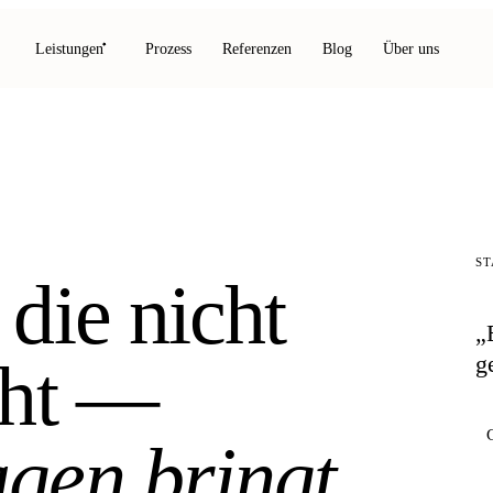
Leistungen
Prozess
Referenzen
Blog
Über uns
S
 die nicht
„
eht —
g
gen bringt.