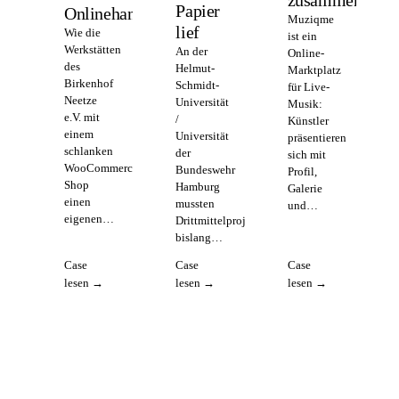
zusammenbring
Papier
Onlinehandel
Muziqme
lief
Wie die
ist ein
Werkstätten
An der
Online-
des
Helmut-
Marktplatz
Birkenhof
Schmidt-
für Live-
Neetze
Universität
Musik:
e.V. mit
/
Künstler
einem
Universität
präsentieren
schlanken
der
sich mit
WooCommerce-
Bundeswehr
Profil,
Shop
Hamburg
Galerie
einen
mussten
und…
eigenen…
Drittmittelprojekte
bislang…
Case
Case
Case
lesen →
lesen →
lesen →