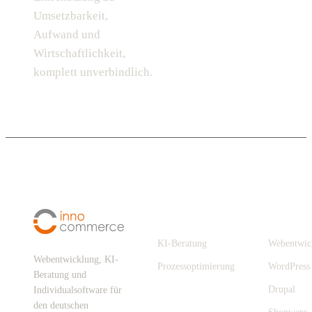
Umsetzbarkeit,
Aufwand und
Wirtschaftlichkeit,
komplett unverbindlich.
Digitalisierung
Leistungen
KI-Beratung
Webentwic
Webentwicklung, KI-
Prozessoptimierung
WordPress
Beratung und
Drupal
Individualsoftware für
den deutschen