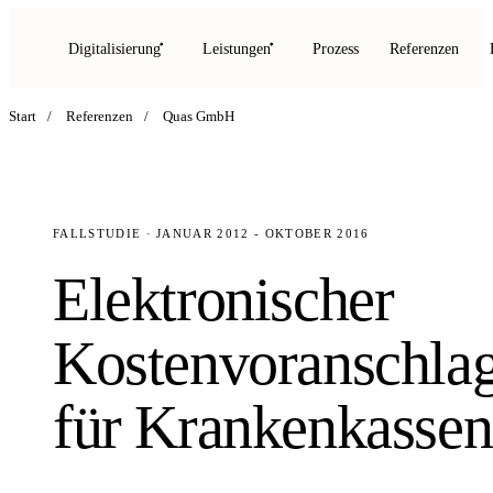
Digitalisierung
Leistungen
Prozess
Referenzen
Start
/
Referenzen
/
Quas GmbH
FALLSTUDIE · JANUAR 2012 - OKTOBER 2016
Elektronischer
Kostenvoranschla
für Krankenkassen