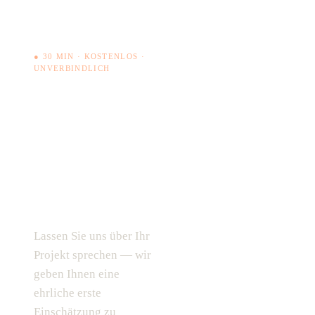
● 30 MIN · KOSTENLOS ·
UNVERBINDLICH
Haben Sie
ein
ähnliches
Vorhaben?
Jetzt Termin buchen →
Lassen Sie uns über Ihr
04131 927 948 0
Projekt sprechen — wir
geben Ihnen eine
ehrliche erste
Einschätzung zu