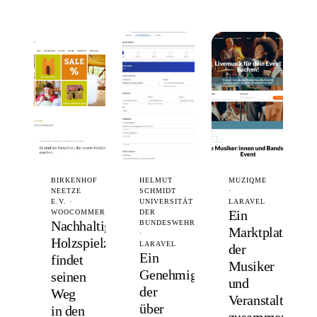
BIRKENHOF
HELMUT
MUZIQME
NEETZE
SCHMIDT
·
E.V. ·
UNIVERSITÄT
LARAVEL
Ein
WOOCOMMERCE
DER
Nachhaltiges
BUNDESWEHR
Marktplatz,
·
Holzspielzeug
LARAVEL
der
Ein
findet
Musiker
Genehmigungsprozess,
seinen
und
der
Weg
Veranstalter
über
in den