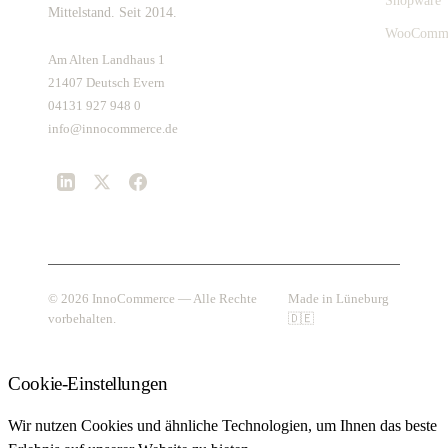
Shopware
Mittelstand. Seit 2014.
WooComm
Am Alten Landhaus 1
21407 Deutsch Evern
04131 927 948 0
info@innocommerce.de
© 2026 InnoCommerce — Alle Rechte
Made in Lüneburg
vorbehalten.
🇩🇪
Cookie-Einstellungen
Wir nutzen Cookies und ähnliche Technologien, um Ihnen das beste