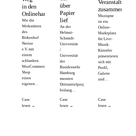
Veranstalter
über
in den
zusammenbring
Papier
Onlinehandel
Muziqme
lief
Wie die
ist ein
Werkstätten
An der
Online-
des
Helmut-
Marktplatz
Birkenhof
Schmidt-
für Live-
Neetze
Universität
Musik:
e.V. mit
/
Künstler
einem
Universität
präsentieren
schlanken
der
sich mit
WooCommerce-
Bundeswehr
Profil,
Shop
Hamburg
Galerie
einen
mussten
und…
eigenen…
Drittmittelprojekte
bislang…
Case
Case
Case
lesen →
lesen →
lesen →