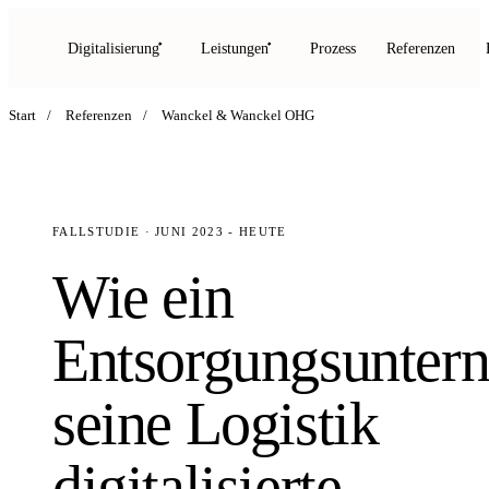
Digitalisierung
Leistungen
Prozess
Referenzen
Start
/
Referenzen
/
Wanckel & Wanckel OHG
FALLSTUDIE · JUNI 2023 - HEUTE
Wie ein
Entsorgungsunter
seine Logistik
digitalisierte