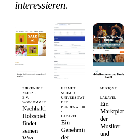
interessieren.
BIRKENHOF
HELMUT
MUZIQME
NEETZE
SCHMIDT
·
E.V. ·
UNIVERSITÄT
LARAVEL
Ein
WOOCOMMERCE
DER
Nachhaltiges
BUNDESWEHR
Marktplatz,
·
Holzspielzeug
LARAVEL
der
Ein
findet
Musiker
Genehmigungsprozess,
seinen
und
der
Weg