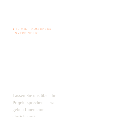
● 30 MIN · KOSTENLOS ·
UNVERBINDLICH
Haben Sie
ein
ähnliches
Vorhaben?
Jetzt Termin buchen →
Lassen Sie uns über Ihr
04131 927 948 0
Projekt sprechen — wir
geben Ihnen eine
ehrliche erste