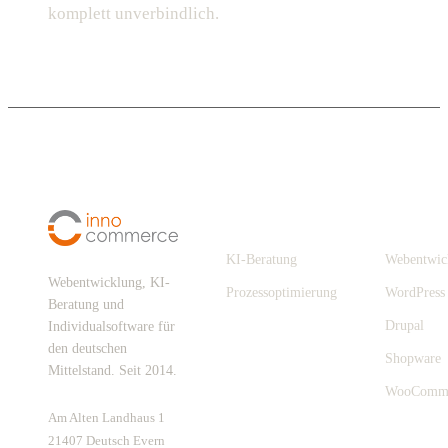
komplett unverbindlich.
Digitalisierung
Leistungen
KI-Beratung
Webentwic
Webentwicklung, KI-
Prozessoptimierung
WordPress
Beratung und
Drupal
Individualsoftware für
den deutschen
Shopware
Mittelstand. Seit 2014.
WooComm
Am Alten Landhaus 1
21407 Deutsch Evern