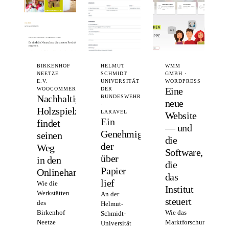
BIRKENHOF
HELMUT
WMM
NEETZE
SCHMIDT
GMBH ·
E.V. ·
UNIVERSITÄT
WORDPRESS
Eine
WOOCOMMERCE
DER
Nachhaltiges
BUNDESWEHR
neue
·
Holzspielzeug
LARAVEL
Website
Ein
findet
— und
Genehmigungsprozess,
seinen
die
der
Weg
Software,
über
in den
die
Papier
Onlinehandel
das
lief
Wie die
Institut
Werkstätten
An der
steuert
des
Helmut-
Birkenhof
Wie das
Schmidt-
Neetze
Marktforschungsinstitu
Universität