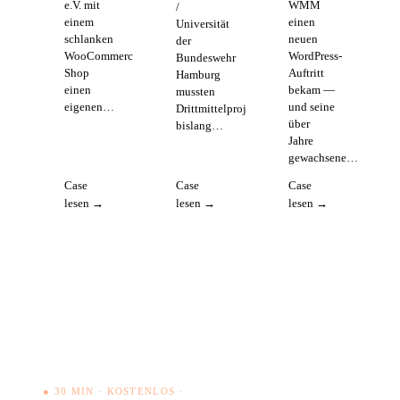
e.V. mit
WMM
/
einem
einen
Universität
schlanken
neuen
der
WooCommerce-
WordPress-
Bundeswehr
Shop
Auftritt
Hamburg
einen
bekam —
mussten
eigenen…
und seine
Drittmittelprojekte
über
bislang…
Jahre
gewachsene…
Case
Case
Case
lesen →
lesen →
lesen →
● 30 MIN · KOSTENLOS ·