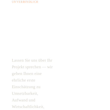
UNVERBINDLICH
Haben Sie
ein
ähnliches
Vorhaben?
Jetzt Termin buchen →
Lassen Sie uns über Ihr
04131 927 948 0
Projekt sprechen — wir
geben Ihnen eine
ehrliche erste
Einschätzung zu
Umsetzbarkeit,
Aufwand und
Wirtschaftlichkeit,