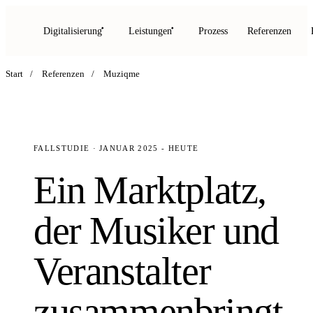
Digitalisierung
Leistungen
Prozess
Referenzen
Start
/
Referenzen
/
Muziqme
FALLSTUDIE · JANUAR 2025 - HEUTE
Ein Marktplatz,
der Musiker und
Veranstalter
zusammenbringt