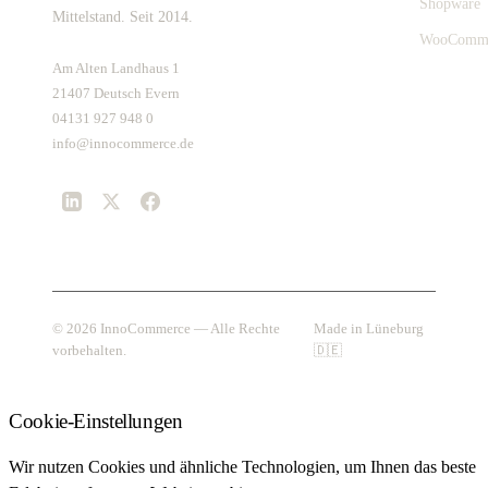
Shopware
Mittelstand. Seit 2014.
WooComm
Am Alten Landhaus 1
21407 Deutsch Evern
04131 927 948 0
info@innocommerce.de
© 2026 InnoCommerce — Alle Rechte
Made in Lüneburg
vorbehalten.
🇩🇪
Cookie-Einstellungen
Wir nutzen Cookies und ähnliche Technologien, um Ihnen das beste