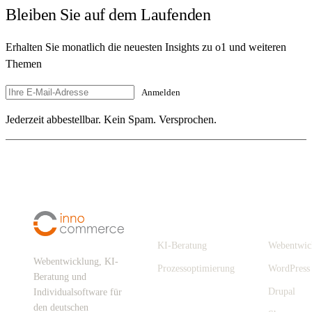
Bleiben Sie auf dem Laufenden
Erhalten Sie monatlich die neuesten Insights zu o1 und weiteren
Themen
Anmelden
Jederzeit abbestellbar. Kein Spam. Versprochen.
Digitalisierung
Leistungen
KI-Beratung
Webentwic
Webentwicklung, KI-
Prozessoptimierung
WordPress
Beratung und
Drupal
Individualsoftware für
den deutschen