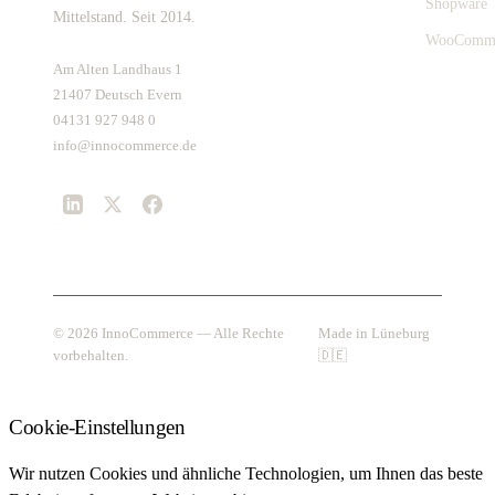
Shopware
Mittelstand. Seit 2014.
WooComm
Am Alten Landhaus 1
21407 Deutsch Evern
04131 927 948 0
info@innocommerce.de
© 2026 InnoCommerce — Alle Rechte
Made in Lüneburg
vorbehalten.
🇩🇪
Cookie-Einstellungen
Wir nutzen Cookies und ähnliche Technologien, um Ihnen das beste