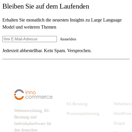
Bleiben Sie auf dem Laufenden
Erhalten Sie monatlich die neuesten Insights zu Large Language
Model und weiteren Themen
Anmelden
Jederzeit abbestellbar. Kein Spam. Versprochen.
Digitalisierung
Leistungen
KI-Beratung
Webentwic
Webentwicklung, KI-
Prozessoptimierung
WordPress
Beratung und
Drupal
Individualsoftware für
den deutschen