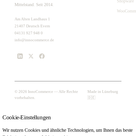
Shopware
Mittelstand. Seit 2014.
WooComm
Am Alten Landhaus 1
21407 Deutsch Evern
04131 927 948 0
info@innocommerce.de
© 2026 InnoCommerce — Alle Rechte
Made in Lüneburg
vorbehalten.
🇩🇪
Cookie-Einstellungen
Wir nutzen Cookies und ähnliche Technologien, um Ihnen das beste