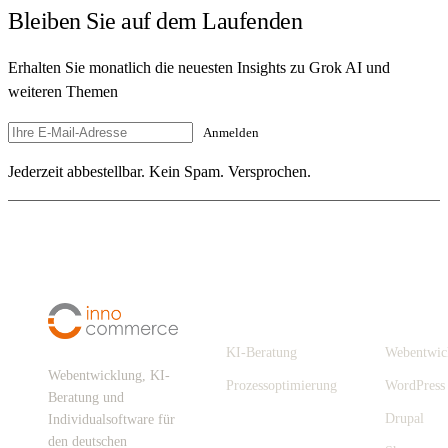
Bleiben Sie auf dem Laufenden
Erhalten Sie monatlich die neuesten Insights zu Grok AI und
weiteren Themen
Anmelden
Jederzeit abbestellbar. Kein Spam. Versprochen.
Digitalisierung
Leistungen
KI-Beratung
Webentwic
Webentwicklung, KI-
Prozessoptimierung
WordPress
Beratung und
Drupal
Individualsoftware für
den deutschen