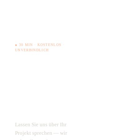
● 30 MIN · KOSTENLOS ·
UNVERBINDLICH
Haben Sie
ein
ähnliches
Vorhaben?
Jetzt Termin buchen →
Lassen Sie uns über Ihr
04131 927 948 0
Projekt sprechen — wir