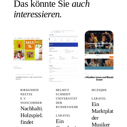
Das könnte Sie
auch
interessieren.
BIRKENHOF
HELMUT
MUZIQME
NEETZE
SCHMIDT
·
E.V. ·
UNIVERSITÄT
LARAVEL
Ein
WOOCOMMERCE
DER
Nachhaltiges
BUNDESWEHR
Marktplatz,
·
Holzspielzeug
LARAVEL
der
Ein
findet
Musiker