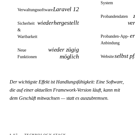
System
Laravel 12
Verwaltungssoftware
Probandendaten
wiederhergestellt
ve
Sicherheit
&
e
Probanden-App-
Wartbarkeit
Anbindung
wieder zügig
Neue
selbst p
möglich
Website
Funktionen
Der wichtigste Effekt ist Handlungsfähigkeit: Eine Software,
die auf einer aktuellen Framework-Version läuft, kann mit
dem Geschäft mitwachsen — statt es auszubremsen.