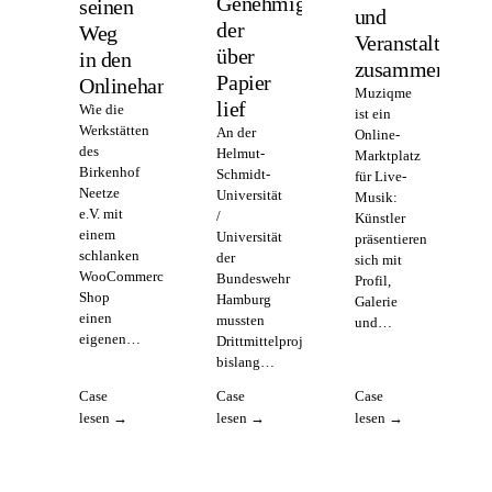
Genehmigungsprozess,
seinen
und
der
Weg
Veranstalter
über
in den
zusammenbring
Papier
Onlinehandel
Muziqme
lief
Wie die
ist ein
Werkstätten
An der
Online-
des
Helmut-
Marktplatz
Birkenhof
Schmidt-
für Live-
Neetze
Universität
Musik:
e.V. mit
/
Künstler
einem
Universität
präsentieren
schlanken
der
sich mit
WooCommerce-
Bundeswehr
Profil,
Shop
Hamburg
Galerie
einen
mussten
und…
eigenen…
Drittmittelprojekte
bislang…
Case
Case
Case
lesen →
lesen →
lesen →