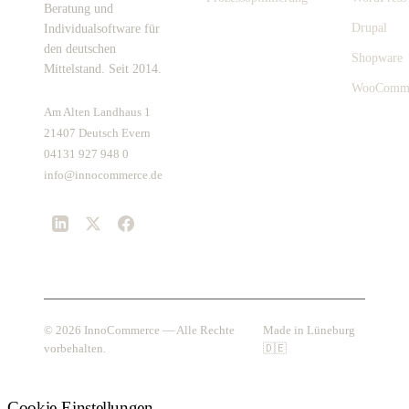
Beratung und
Drupal
Individualsoftware für
den deutschen
Shopware
Mittelstand. Seit 2014.
WooComm
Am Alten Landhaus 1
21407 Deutsch Evern
04131 927 948 0
info@innocommerce.de
© 2026 InnoCommerce — Alle Rechte
Made in Lüneburg
vorbehalten.
🇩🇪
Cookie-Einstellungen