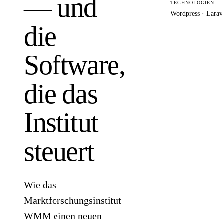
— und
TECHNOLOGIEN
Wordpress · Lara
die
Ähnliche
Software,
die das
Institut
steuert
Wie das
Marktforschungsinstitut
WMM einen neuen