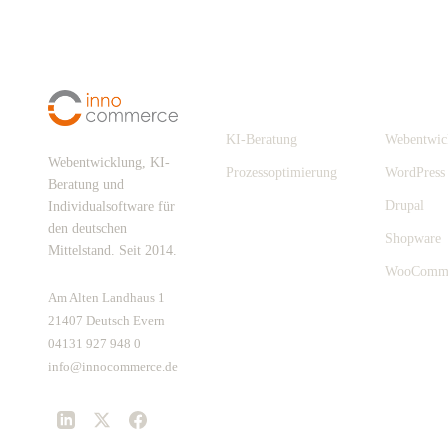
Digitalisierung
Leistungen
KI-Beratung
Webentwic
Webentwicklung, KI-
Prozessoptimierung
WordPress
Beratung und
Drupal
Individualsoftware für
den deutschen
Shopware
Mittelstand. Seit 2014.
WooComm
Am Alten Landhaus 1
21407 Deutsch Evern
04131 927 948 0
info@innocommerce.de