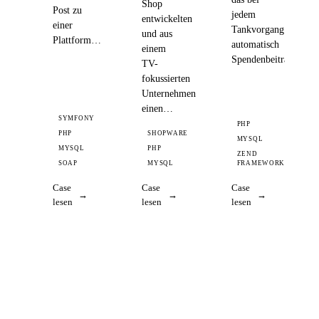
Shop
Post zu
jedem
entwickelten
einer
Tankvorgang
und aus
Plattform…
automatisch
einem
Spendenbeiträge…
TV-
fokussierten
Unternehmen
einen…
SYMFONY
PHP
PHP
SHOPWARE
MYSQL
MYSQL
PHP
ZEND
SOAP
MYSQL
FRAMEWORK
Case
Case
Case
lesen
lesen
lesen