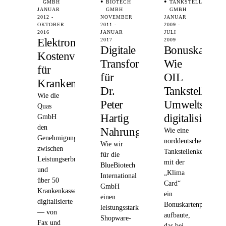
GMBH
BIOTECH
TANKSTELLEN
JANUAR
GMBH
GMBH
2012 -
NOVEMBER
JANUAR
OKTOBER
2011 -
2009 -
2016
JANUAR
JULI
Elektronischer
2017
2009
Digitale
Bonuskarten
Kostenvoranschlag
Transformation
Wie
für
für
OIL
Krankenkassen
Dr.
Tankstellen
Wie die
Peter
Umweltschut
Quas
Hartig
digitalisierte
GmbH
den
Nahrungsergänzung
Wie eine
Genehmigungsprozess
norddeutsche
Wie wir
zwischen
Tankstellenkette
für die
Leistungserbringern
mit der
BlueBiotech
und
„Klima
International
über 50
Card“
GmbH
Krankenkassen
ein
einen
digitalisierte
Bonuskartenprogram
leistungsstarken
— von
aufbaute,
Shopware-
Fax und
das bei