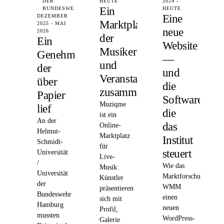
DER
HEUTE
2024 -
Ein
BUNDESWEHR
HEUTE
Eine
DEZEMBER
Marktplatz,
2025 - MAI
neue
2026
der
Ein
Website
Musiker
Genehmigungsprozess,
—
und
der
und
Veranstalter
über
die
zusammenbringt
Papier
Software,
Muziqme
lief
die
ist ein
An der
das
Online-
Helmut-
Marktplatz
Institut
Schmidt-
für
steuert
Universität
Live-
/
Wie das
Musik:
Universität
Marktforschungsinstit
Künstler
der
WMM
präsentieren
Bundeswehr
einen
sich mit
Hamburg
neuen
Profil,
mussten
WordPress-
Galerie