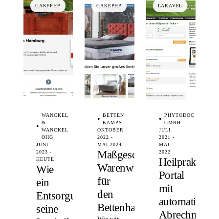
CAKEPHP
CAKEPHP
LARAVEL
WANCKEL
BETTEN
PHYTODOC
&
KAMPS
GMBH
WANCKEL
OKTOBER
JULI
OHG
2022 -
2021 -
JUNI
MAI 2024
MAI
Maßgeschneidertes
2023 -
2022
Heilpraktiker
HEUTE
Warenwirtschaftssystem
Wie
Portal
für
ein
mit
den
Entsorgungsunternehmen
automatisierte
Bettenhandel
seine
Abrechnung