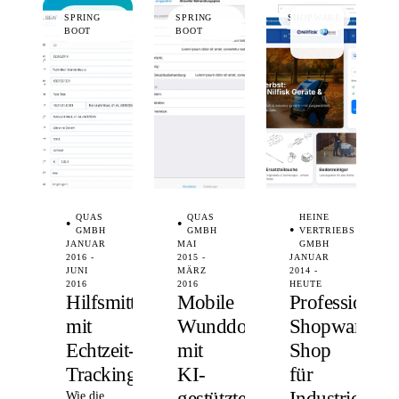
SPRING
SPRING
SHOPWARE
BOOT
BOOT
QUAS
QUAS
HEINE
GMBH
GMBH
VERTRIEBS
JANUAR
MAI
GMBH
2016 -
2015 -
JANUAR
JUNI
MÄRZ
2014 -
2016
2016
HEUTE
Hilfsmittelpoolverwaltung
Mobile
Professionelle
mit
Wunddokumentation
Shopware-
Echtzeit-
mit
Shop
Tracking
KI-
für
gestützter
Industriesaug
Wie die