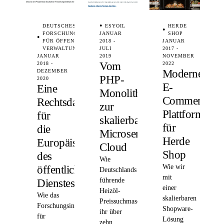
DEUTSCHES
ESYOIL
HERDE
FORSCHUNGSINSTITUT
JANUAR
SHOP
FÜR ÖFFENTLICHE
2018 -
JANUAR
VERWALTUNG
JULI
2017 -
JANUAR
2019
NOVEMBER
Vom
2018 -
2022
Moderne
DEZEMBER
PHP-
2020
E-
Eine
Monolithen
Commerce-
Rechtsdatenbank
zur
Plattform
für
skalierbaren
für
die
Microservices-
Herde
Europäisierung
Cloud
Shop
des
Wie
Wie wir
öffentlichen
Deutschlands
mit
führende
Dienstes
einer
Heizöl-
Wie das
skalierbaren
Preissuchmaschine
Forschungsinstitut
Shopware-
ihr über
für
Lösung
zehn