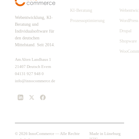
KI-Beratung
Webentwic
Webentwicklung, KI-
Prozessoptimierung
WordPress
Beratung und
Drupal
Individualsoftware für
den deutschen
Shopware
Mittelstand. Seit 2014.
WooComm
Am Alten Landhaus 1
21407 Deutsch Evern
04131 927 948 0
info@innocommerce.de
© 2026 InnoCommerce — Alle Rechte
Made in Lüneburg