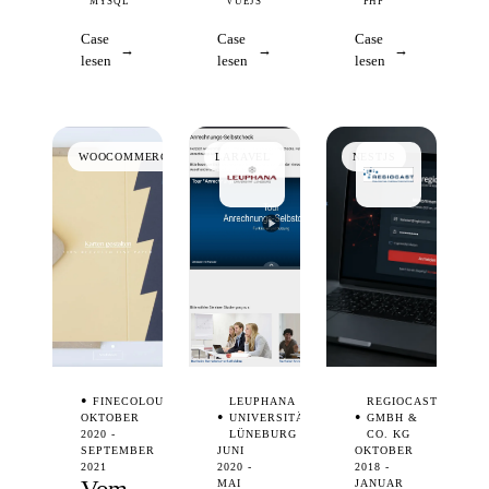
MYSQL
VUEJS
PHP
Case
Case
Case
lesen
lesen
lesen
WOOCOMMERCE
LARAVEL
NESTJS
FINECOLOURS
LEUPHANA
REGIOCAST
OKTOBER
UNIVERSITÄT
GMBH &
2020 -
LÜNEBURG
CO. KG
SEPTEMBER
JUNI
OKTOBER
2021
2020 -
2018 -
MAI
JANUAR