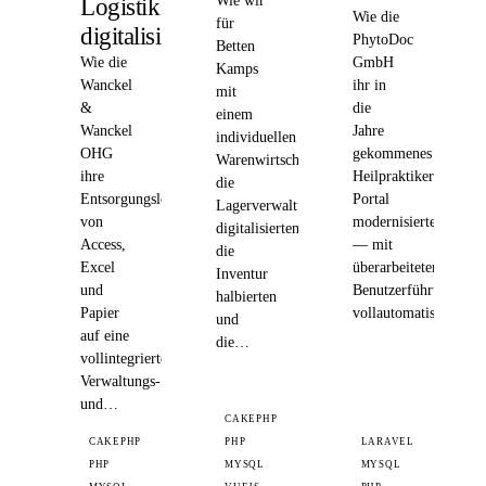
Wie wir
Logistik
Wie die
für
digitalisierte
PhytoDoc
Betten
Wie die
GmbH
Kamps
Wanckel
ihr in
mit
&
die
einem
Wanckel
Jahre
individuellen
OHG
gekommenes
Warenwirtschaftssystem
ihre
Heilpraktiker-
die
Entsorgungslogistik
Portal
Lagerverwaltung
von
modernisierte
digitalisierten,
Access,
— mit
die
Excel
überarbeiteter
Inventur
und
Benutzerführung,
halbierten
Papier
vollautomatischer…
und
auf eine
die…
vollintegrierte
Verwaltungs-
und…
CAKEPHP
CAKEPHP
PHP
LARAVEL
PHP
MYSQL
MYSQL