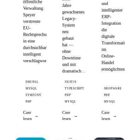
öffentliche
und
Jahre
Verwaltung
intelligenter
gewachsenes
Speyer
ERP-
Legacy-
verstreute
Integration
System
EU-
die
neu
Rechtsprechung
digitale
gebaut
in eine
Transformation
hat —
durchsuchbare,
im
ohne
intelligent
Online-
Downtime
verschlagwortete…
Handel
und mit
ermöglichten
dramatisch…
DRUPAL
NESTJS
MYSQL
TYPESCRIPT
SHOPWARE
SYMFONY
PHP
PHP
PHP
MYSQL
MYSQL
Case
Case
Case
lesen
lesen
lesen