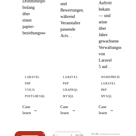
Drittmittelprojekte
Auftritt
und
bislang
bekam
Bewertungen,
über
— und
während
einen
seine
Veranstalter
papier-
über
passende
beziehungsweise…
Jahre
Acts…
gewachsene
Verwaltungssoftware
von
Laravel
5 auf…
LARAVEL
LARAVEL
WORDPRESS
PHP
PHP
LARAVEL
VUEJS
GRAPHQL
PHP
POSTGRESQL
MYSQL
MYSQL
Case
Case
Case
lesen
lesen
lesen