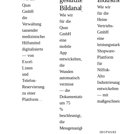
Quas
Bildanalyse
Wie wir
GmbH
für die
Wie wir
die
Heine
für die
Verwaltung
Vertriebs-
Quas
tausender
GmbH
GmbH
medizinischer
eine
eine
Hilfsmittel
leistungsstarke
mobile
digitalisierte
Shopware-
App
— von
Plattform
entwickelten,
Excel-
für
die
Listen
Nilfisk-
Wunden
und
Alto
automatisch
Telefon-
Industriesauger
vermisst
Reservierungen
entwickelten
— die
zu einer
— mit
Dokumentation
Plattform…
maßgeschneiderten…
um 75
%
beschleunigt,
die
Messgenauigkeit…
SHOPWARE