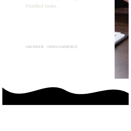
Friedhof endet.
Gunnar Beushausen
GRÜNDER · INNOCOMMERCE