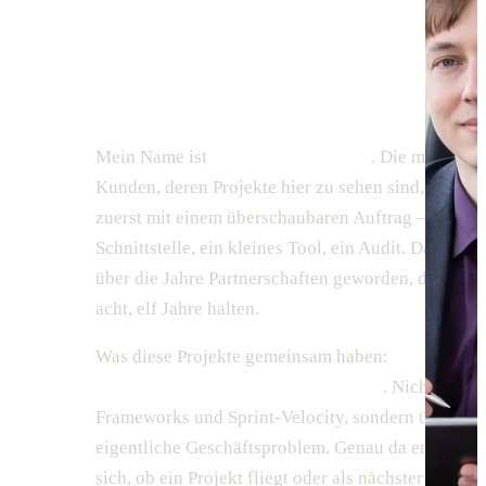
dieser Seite hat
klei
angefangen.
Mein Name ist
Gunnar Beushausen
. Die meisten
Kunden, deren Projekte hier zu sehen sind, kamen
zuerst mit einem überschaubaren Auftrag — eine
Schnittstelle, ein kleines Tool, ein Audit. Daraus s
über die Jahre Partnerschaften geworden, die fünf,
acht, elf Jahre halten.
Was diese Projekte gemeinsam haben:
im
Erstgespräch wurde ehrlich geredet
. Nicht über
Frameworks und Sprint-Velocity, sondern über das
eigentliche Geschäftsproblem. Genau da entscheid
sich, ob ein Projekt fliegt oder als nächster Plugin-