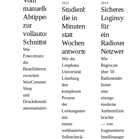
Vom
2021
2019
manuellen
Studienberatung,
Sicheres
Abtippen
die in
Loginsystem
zur
Minuten
für
vollautomatischen
statt
ein
Schnittstelle
Wochen
Radiosender-
Wie
antwortet
Netzwerk
Finecolours
Wie die
Wie
die
Leuphana
Regiocast
Bestellübermittlung
Universität
über 50
zwischen
Lüneburg
Radiosender
WooCommerce-
den
hinter
Shop
komplexen
eine
und
Prozess
einzige,
Druckdienstleister
der
moderne
automatisierte
Leistungsanrechnung
Authentifizierungspla
mit
brachte
einem
— von
webbasierten
fragmentierten
Selbstcheck-
Insellösungen