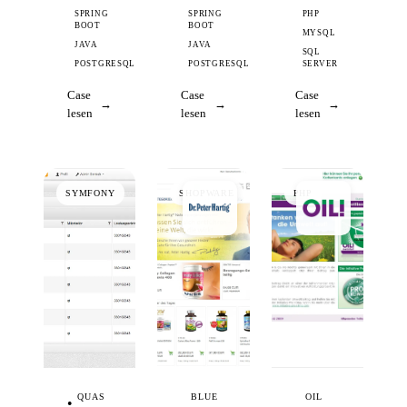
SPRING
SPRING
PHP
BOOT
BOOT
MYSQL
JAVA
JAVA
SQL
POSTGRESQL
POSTGRESQL
SERVER
Case
Case
Case
lesen
lesen
lesen
SYMFONY
SHOPWARE
PHP
QUAS
BLUE
OIL