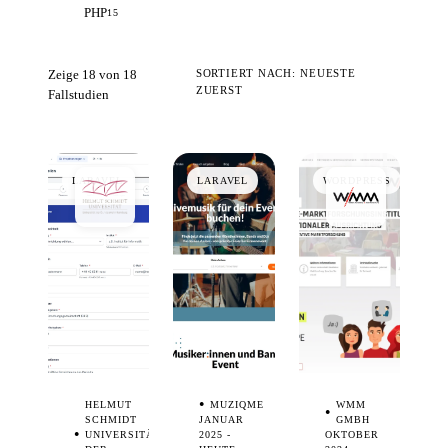
PHP
15
Zeige
18
von 18
SORTIERT NACH: NEUESTE
ZUERST
Fallstudien
LARAVEL
LARAVEL
WORDPRESS
HELMUT
MUZIQME
WMM
SCHMIDT
JANUAR
GMBH
UNIVERSITÄT
2025 -
OKTOBER