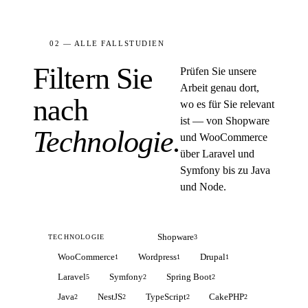
02 — ALLE FALLSTUDIEN
Filtern Sie
Prüfen Sie unsere
Arbeit genau dort,
nach
wo es für Sie relevant
ist — von Shopware
Technologie.
und WooCommerce
über Laravel und
Symfony bis zu Java
und Node.
Alle
Shopware
18
3
TECHNOLOGIE
WooCommerce
Wordpress
Drupal
1
1
1
Laravel
Symfony
Spring Boot
5
2
2
Java
NestJS
TypeScript
CakePHP
2
2
2
2