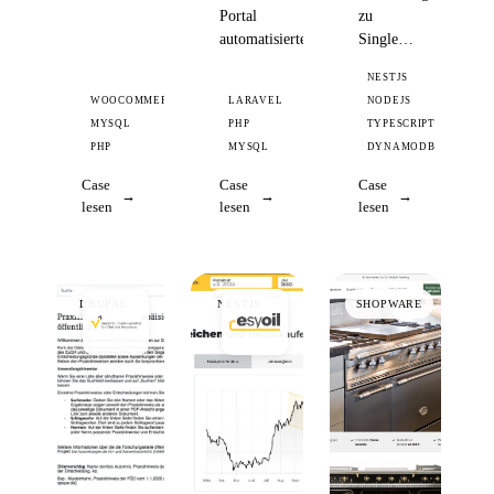
Portal
zu
automatisierte
Single…
NESTJS
WOOCOMMERCE
LARAVEL
NODEJS
MYSQL
PHP
TYPESCRIPT
PHP
MYSQL
DYNAMODB
Case
Case
Case
lesen
lesen
lesen
DRUPAL
NESTJS
SHOPWARE